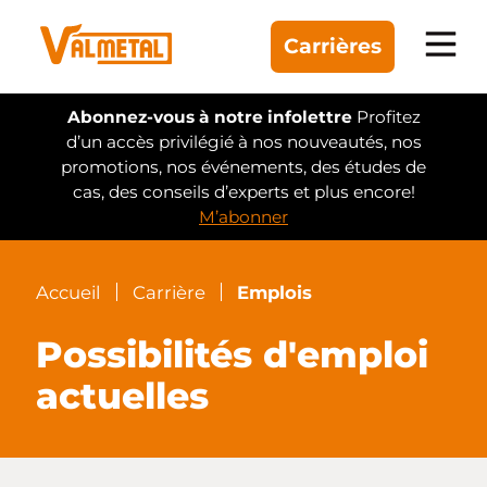
Carrières
Équipement
Abonnez-vous à notre infolettre
Profitez
d’un accès privilégié à nos nouveautés, nos
promotions, nos événements, des études de
Gammes
cas, des conseils d’experts et plus encore!
M’abonner
Automatisation
Réalisations
Accueil
Carrière
Emplois
Possibilités d'emploi
Trouver un concessionnaire
actuelles
À propos