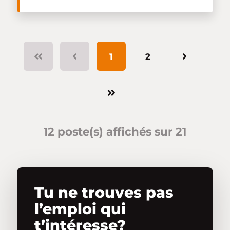
1
2
12 poste(s) affichés sur 21
Tu ne trouves pas
l’emploi qui
t’intéresse?