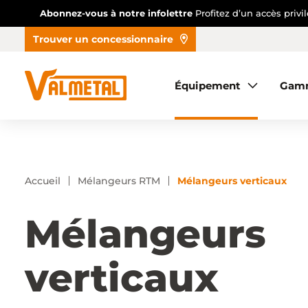
Abonnez-vous à notre infolettre
Profitez d’un accès priv
Trouver un concessionnaire
Équipement
Équipement
Gam
Gammes
Automatisation
Réalisations
Accueil
Mélangeurs RTM
Mélangeurs verticaux
Trouver un concessionnaire
Mélangeurs
verticaux
À propos
Nous joindre
Accès concessionnaire
EN