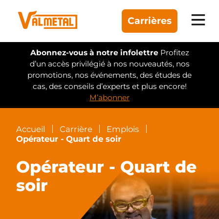
Carrières
Équipement
Abonnez-vous à notre infolettre
Profitez
d’un accès privilégié à nos nouveautés, nos
promotions, nos événements, des études de
Gammes
cas, des conseils d’experts et plus encore!
M’abonner
Automatisation
Réalisations
Accueil
Carrière
Emplois
Opérateur - Quart de soir
Opérateur - Quart de
Trouver un concessionnaire
soir
À propos