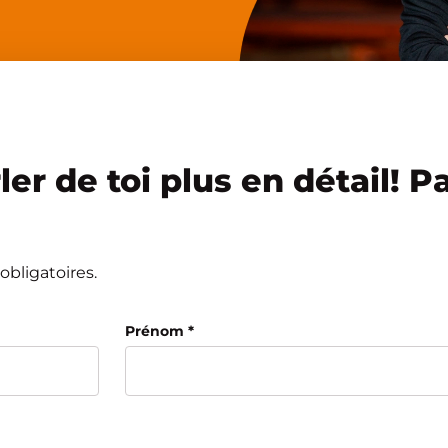
er de toi plus en détail! P
bligatoires.
Prénom
*