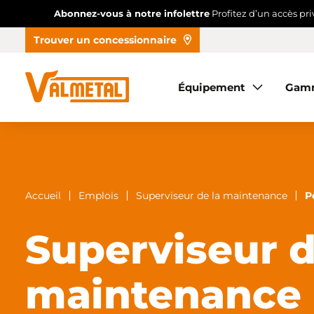
Abonnez-vous à notre infolettre
Profitez d’un accès pr
Trouver un concessionnaire
Équipement
Équipement
Gam
Gammes
Automatisation
Réalisations
Accueil
Emplois
Superviseur de la maintenance
P
Trouver un concessionnaire
Superviseur d
maintenance
À propos
Nous joindre
Accès concessionnaire
EN