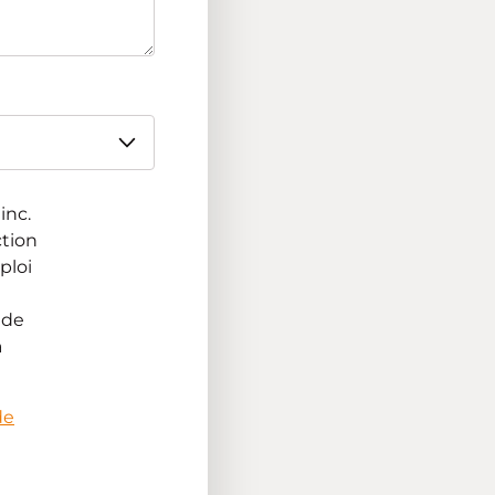
inc.
ction
ploi
 de
à
de