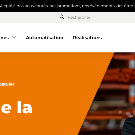
ivilégié à nos nouveautés, nos promotions, nos événements, des études
mes
Automatisation
Réalisations
ostuler
e la