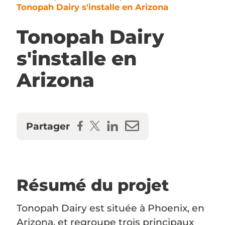
Tonopah Dairy s'installe en Arizona
Nous joindre
Tonopah Dairy
Accès concessionnaire
s'installe en
Arizona
EN
Partager
Résumé du projet
Tonopah Dairy est située à Phoenix, en
Arizona, et regroupe trois principaux