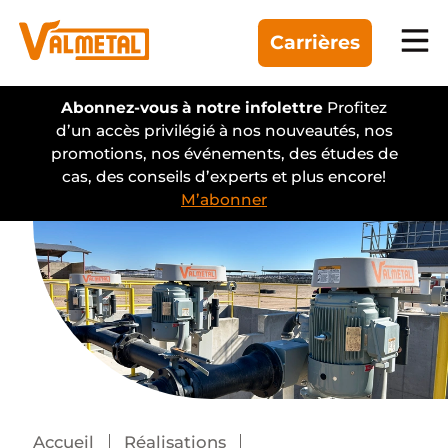
Carrières
Équipement
Abonnez-vous à notre infolettre
Profitez
d’un accès privilégié à nos nouveautés, nos
promotions, nos événements, des études de
Gammes
cas, des conseils d’experts et plus encore!
M’abonner
Automatisation
Réalisations
Trouver un concessionnaire
Accueil
Réalisations
À propos