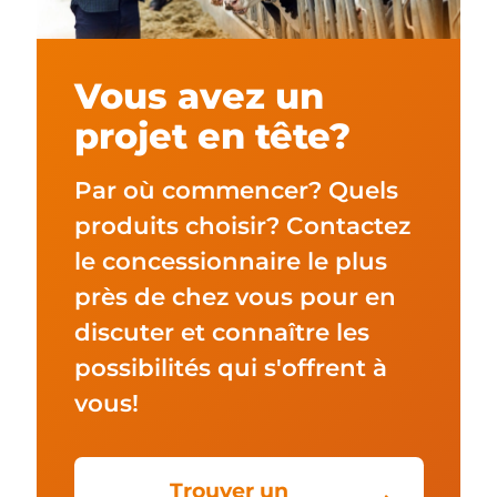
Vous avez un
projet en tête?
Par où commencer? Quels
produits choisir? Contactez
le concessionnaire le plus
près de chez vous pour en
discuter et connaître les
possibilités qui s'offrent à
vous!
Trouver un