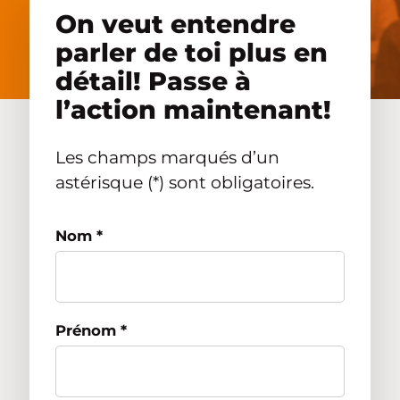
On veut entendre
Nous joindre
parler de toi plus en
détail! Passe à
Accès concessionnaire
l’action maintenant!
EN
Les champs marqués d’un
astérisque (*) sont obligatoires.
Nom
*
Prénom
*